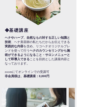
​◆
基礎講座
ヘナやハーブ、自然なもの対する正しい知識と
技術
、
ヘナ美容師の私たちだからお伝えできる
実践的な内容
を含め、リコヘナオリジナルブレ
ンドを使って行う
ヘナのカウンセリングから施
術ができるようになること・サロンメニューと
して即導入できる
ことを目的とした講座内容と
なっております。
zoomにてオンラインでの受講可
非会員様は、基礎講座：8,800円