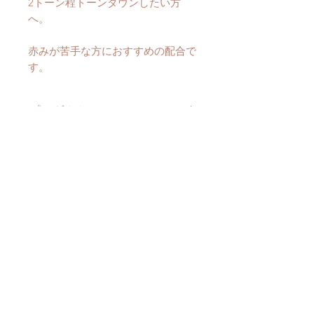
2トーン程トーンダウンしたい方
へ。
赤みが苦手な方におすすめの配合で
す。
プロダクトについて
・白髪を程よく暗く染めたい方へ。
内容成分
・カラー剤で明るくなった髪を1〜
2トーン程トーンダウンしたい方
ナンバンアイ葉
へ。
ヘンナ
グアーガム
赤みが苦手な方におすすめの配合で
ローズマリー葉
す。
アンマロク果実
染めたて初日の仕上がりは深緑色と
タカサブロウ葉
なります。
INFORMATION
HELP
バコパモニエラ葉
​オンラインショップ
特定商取引
​に基づく表記
カンゾウ根
ヘナセミナー
プライパシーポリシー
3日かけて酸化しながら徐々に発色
ウコン根
​リコヘナ卸に関して
​お問い合わせ
し、3日後にダークブラウンへ。
会社概要